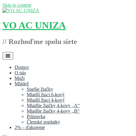
Skip to content
VO AC UNIZA
// Rozhoďme spolu siete
Domov
O nás
Muži
Mládež
Staršie žiačky
Mladší žiaci 6-kový
Mladší žiaci 4-kový
Mladšie žiačky 4-kovy ,,A“
Mladšie žiačky 4-kovy ,,B“
Prípravka
Členské poplatky
2% – ďakujeme