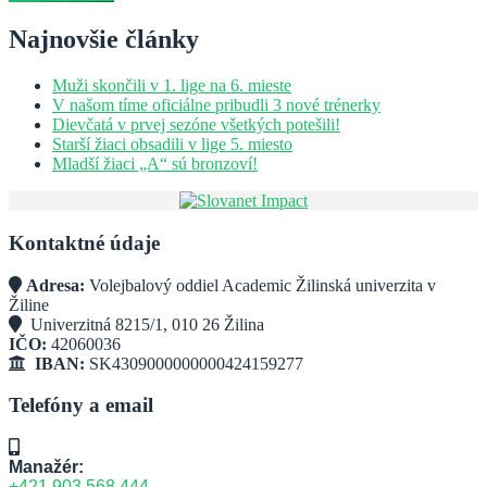
Najnovšie články
Muži skončili v 1. lige na 6. mieste
V našom tíme oficiálne pribudli 3 nové trénerky
Dievčatá v prvej sezóne všetkých potešili!
Starší žiaci obsadili v lige 5. miesto
Mladší žiaci „A“ sú bronzoví!
Kontaktné údaje
Adresa:
Volejbalový oddiel Academic Žilinská univerzita v
Žiline
Univerzitná 8215/1, 010 26 Žilina
IČO:
42060036
IBAN:
SK4309000000000424159277
Telefóny a email
Manažér:
+421 903 568 444