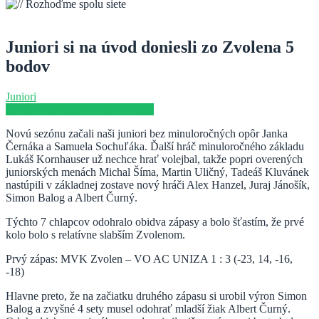
Juniori si na úvod doniesli zo Zvolena 5
bodov
Juniori
8. októbra 2022
31. októbra 2022
Novú sezónu začali naši juniori bez minuloročných opôr Janka
Černáka a Samuela Sochuľáka. Ďalší hráč minuloročného základu
Lukáš Kornhauser už nechce hrať volejbal, takže popri overených
juniorských menách Michal Šíma, Martin Uličný, Tadeáš Kluvánek
nastúpili v základnej zostave nový hráči Alex Hanzel, Juraj Jánošík,
Simon Balog a Albert Čurný.
Týchto 7 chlapcov odohralo obidva zápasy a bolo šťastím, že prvé
kolo bolo s relatívne slabším Zvolenom.
Prvý zápas: MVK Zvolen – VO AC UNIZA 1 : 3 (-23, 14, -16,
-18)
Hlavne preto, že na začiatku druhého zápasu si urobil výron Simon
Balog a zvyšné 4 sety musel odohrať mladší žiak Albert Čurný.