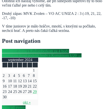
Odohral ich naozaj výborne, ale pri silnejšom súperovi by to bolo
veľmi ťažké pre neho i celý tím.
Druhý zápas: MVK Zvolen – VO AC UNIZA 2 : 3 (-19, 21, 22,
-17, -10)
V tíme juniorov je málo hráčov, mnohí, s ktorými sa počítalo,
nechcú hrať. A preto nás čaká ťažká sezóna.
Post navigation
←
Juniori doma s Ružomberkom za 4 body
Muži si na úvod podelili body s Komárnom U20
→
september 2024
Po
Ut
St
Št
Pi
So
Ne
1
2
3
4
5
6
7
8
9
10
11
12
13
14
15
16
17
18
19
20
21
22
23
24
25
26
27
28
29
30
okt »
View all events