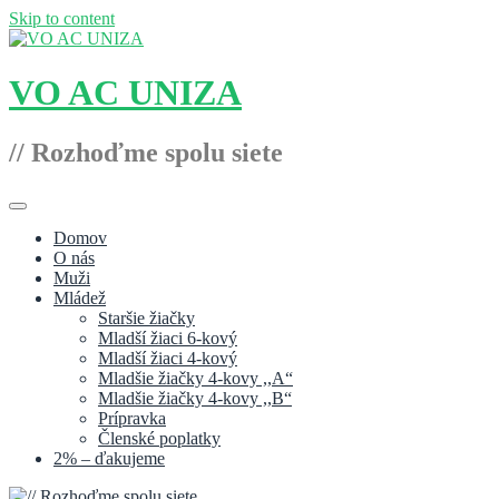
Skip to content
VO AC UNIZA
// Rozhoďme spolu siete
Domov
O nás
Muži
Mládež
Staršie žiačky
Mladší žiaci 6-kový
Mladší žiaci 4-kový
Mladšie žiačky 4-kovy ,,A“
Mladšie žiačky 4-kovy ,,B“
Prípravka
Členské poplatky
2% – ďakujeme