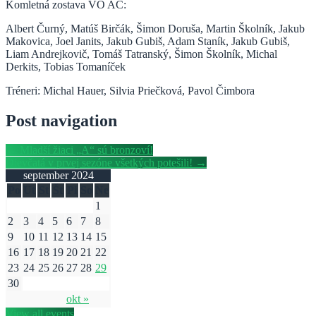
Komletná zostava VO AC:
Albert Čurný, Matúš Birčák, Šimon Doruša, Martin Školník, Jakub
Makovica, Joel Janits, Jakub Gubiš, Adam Staník, Jakub Gubiš,
Liam Andrejkovič, Tomáš Tatranský, Šimon Školník, Michal
Derkits, Tobias Tomaníček
Tréneri: Michal Hauer, Silvia Priečková, Pavol Čimbora
Post navigation
←
Mladší žiaci „A“ sú bronzoví!
Dievčatá v prvej sezóne všetkých potešili!
→
september 2024
Po
Ut
St
Št
Pi
So
Ne
1
2
3
4
5
6
7
8
9
10
11
12
13
14
15
16
17
18
19
20
21
22
23
24
25
26
27
28
29
30
okt »
View all events