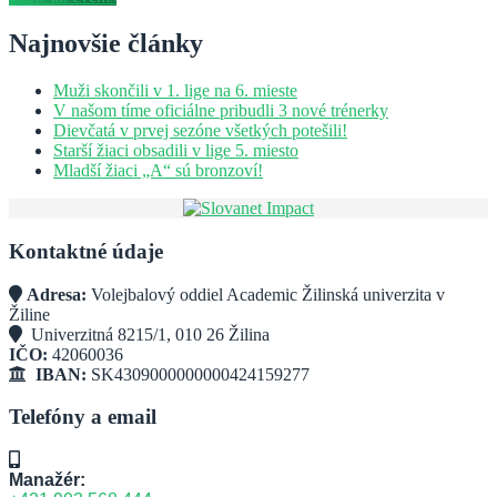
Najnovšie články
Muži skončili v 1. lige na 6. mieste
V našom tíme oficiálne pribudli 3 nové trénerky
Dievčatá v prvej sezóne všetkých potešili!
Starší žiaci obsadili v lige 5. miesto
Mladší žiaci „A“ sú bronzoví!
Kontaktné údaje
Adresa:
Volejbalový oddiel Academic Žilinská univerzita v
Žiline
Univerzitná 8215/1, 010 26 Žilina
IČO:
42060036
IBAN:
SK4309000000000424159277
Telefóny a email
Manažér: