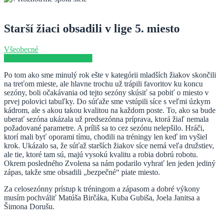
Starší žiaci obsadili v lige 5. miesto
Všeobecné
27. mája 2024
27. mája 2024
Po tom ako sme minulý rok ešte v kategórii mladších žiakov skončili
na treťom mieste, ale hlavne trochu už trápili favoritov ku koncu
sezóny, boli očakávania od tejto sezóny skúsiť sa pobiť o miesto v
prvej polovici tabuľky. Do súťaže sme vstúpili síce s veľmi úzkym
kádrom, ale s akou takou kvalitou na každom poste. To, ako sa bude
uberať sezóna ukázala už predsezónna príprava, ktorá žiaľ nemala
požadované parametre. A príliš sa to cez sezónu nelepšilo. Hráči,
ktorí mali byť oporami tímu, chodili na tréningy len keď im vyšiel
krok. Ukázalo sa, že súťaž starších žiakov síce nemá veľa družstiev,
ale tie, ktoré tam sú, majú vysokú kvalitu a robia dobrú robotu.
Okrem posledného Zvolena sa nám podarilo vyhrať len jeden jediný
zápas, takže sme obsadili „bezpečné“ piate miesto.
Za celosezónny prístup k tréningom a zápasom a dobré výkony
musím pochváliť Matúša Birčáka, Kuba Gubiša, Joela Janitsa a
Šimona Dorušu.