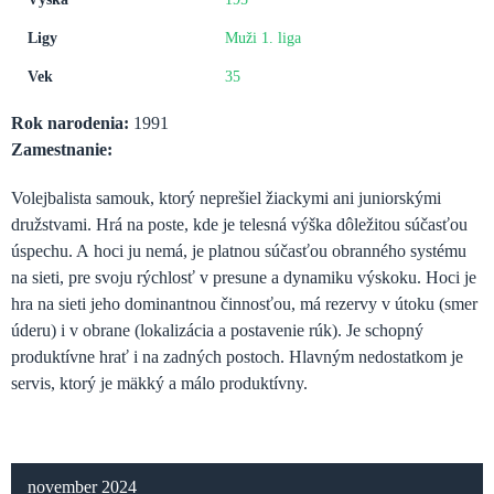
Ligy
Muži 1. liga
Vek
35
Rok narodenia:
1991
Zamestnanie:
Volejbalista samouk, ktorý neprešiel žiackymi ani juniorskými
družstvami. Hrá na poste, kde je telesná výška dôležitou súčasťou
úspechu. A hoci ju nemá, je platnou súčasťou obranného systému
na sieti, pre svoju rýchlosť v presune a dynamiku výskoku. Hoci je
hra na sieti jeho dominantnou činnosťou, má rezervy v útoku (smer
úderu) i v obrane (lokalizácia a postavenie rúk). Je schopný
produktívne hrať i na zadných postoch. Hlavným nedostatkom je
servis, ktorý je mäkký a málo produktívny.
november 2024