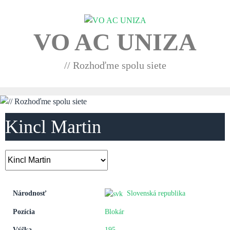
Skip
to
content
VO AC UNIZA
// Rozhoďme spolu siete
Kincl Martin
Národnosť
Slovenská republika
Pozícia
Blokár
Výška
195