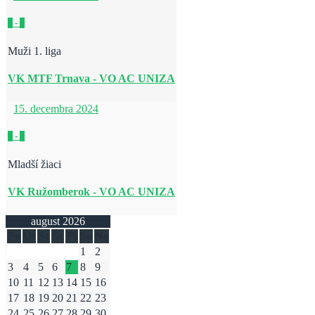
0
-
0
Muži 1. liga
VK MTF Trnava - VO AC UNIZA
15. decembra 2024
0
-
0
Mladší žiaci
VK Ružomberok - VO AC UNIZA
august 2026
Po
Ut
St
Št
Pi
So
Ne
1
2
3
4
5
6
7
8
9
10
11
12
13
14
15
16
17
18
19
20
21
22
23
24
25
26
27
28
29
30