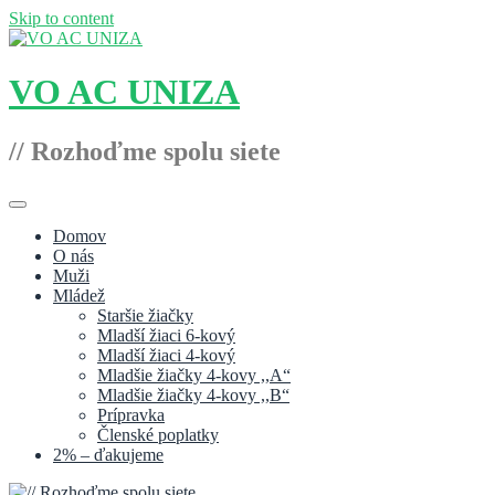
Skip to content
VO AC UNIZA
// Rozhoďme spolu siete
Domov
O nás
Muži
Mládež
Staršie žiačky
Mladší žiaci 6-kový
Mladší žiaci 4-kový
Mladšie žiačky 4-kovy ,,A“
Mladšie žiačky 4-kovy ,,B“
Prípravka
Členské poplatky
2% – ďakujeme