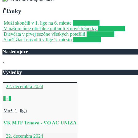
Články
Muži skončili v 1. lige na 6. mieste
17. júna 2025
V našom tíme oficiálne pribudli 3 nové trénerky
2. apríla 2025
Dievčatá v prvej sezóne všetkých potešili!
27. mája 2024
Starší žiaci obsadili v lige 5. miesto
27. mája 2024
Nasledujúce
Výsledky
22. decembra 2024
0
-
0
Muži 1. liga
VK MTF Trnava - VO AC UNIZA
22. decembra 2024