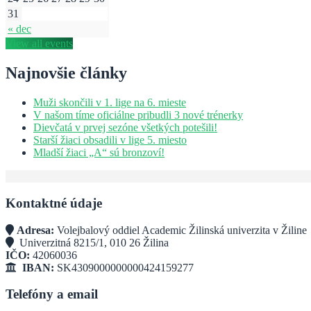
31
« dec
View all events
Najnovšie články
Muži skončili v 1. lige na 6. mieste
V našom tíme oficiálne pribudli 3 nové trénerky
Dievčatá v prvej sezóne všetkých potešili!
Starší žiaci obsadili v lige 5. miesto
Mladší žiaci „A“ sú bronzoví!
Kontaktné údaje
Adresa:
Volejbalový oddiel Academic Žilinská univerzita v Žiline
Univerzitná 8215/1, 010 26 Žilina
IČO:
42060036
IBAN:
SK4309000000000424159277
Telefóny a email