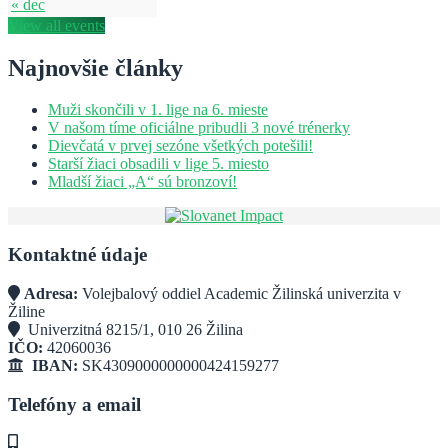
« dec
View all events
Najnovšie články
Muži skončili v 1. lige na 6. mieste
V našom tíme oficiálne pribudli 3 nové trénerky
Dievčatá v prvej sezóne všetkých potešili!
Starší žiaci obsadili v lige 5. miesto
Mladší žiaci „A“ sú bronzoví!
Kontaktné údaje
Adresa:
Volejbalový oddiel Academic Žilinská univerzita v
Žiline
Univerzitná 8215/1, 010 26 Žilina
IČO:
42060036
IBAN:
SK4309000000000424159277
Telefóny a email