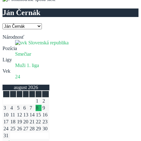
Ján Černák
Národnosť
Slovenská republika
Pozícia
Smečiar
Ligy
Muži 1. liga
Vek
24
august 2026
Po
Ut
St
Št
Pi
So
Ne
1
2
3
4
5
6
7
8
9
10
11
12
13
14
15
16
17
18
19
20
21
22
23
24
25
26
27
28
29
30
31