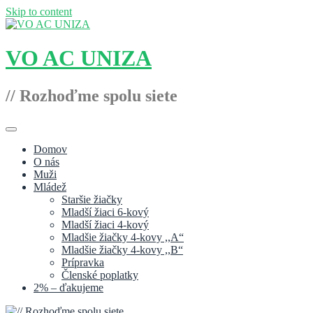
Skip to content
VO AC UNIZA
// Rozhoďme spolu siete
Domov
O nás
Muži
Mládež
Staršie žiačky
Mladší žiaci 6-kový
Mladší žiaci 4-kový
Mladšie žiačky 4-kovy ,,A“
Mladšie žiačky 4-kovy ,,B“
Prípravka
Členské poplatky
2% – ďakujeme