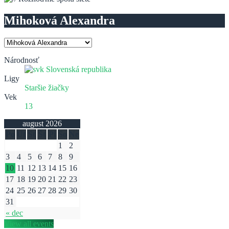
Mihoková Alexandra
Národnosť
Slovenská republika
Ligy
Staršie žiačky
Vek
13
august 2026
Po
Ut
St
Št
Pi
So
Ne
1
2
3
4
5
6
7
8
9
10
11
12
13
14
15
16
17
18
19
20
21
22
23
24
25
26
27
28
29
30
31
« dec
View all events