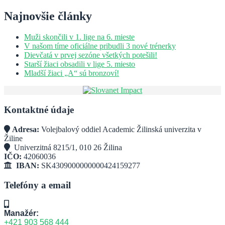
Najnovšie články
Muži skončili v 1. lige na 6. mieste
V našom tíme oficiálne pribudli 3 nové trénerky
Dievčatá v prvej sezóne všetkých potešili!
Starší žiaci obsadili v lige 5. miesto
Mladší žiaci „A“ sú bronzoví!
Kontaktné údaje
Adresa:
Volejbalový oddiel Academic Žilinská univerzita v
Žiline
Univerzitná 8215/1, 010 26 Žilina
IČO:
42060036
IBAN:
SK4309000000000424159277
Telefóny a email
Manažér:
+421 903 568 444