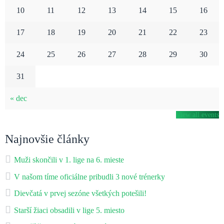
10
11
12
13
14
15
16
17
18
19
20
21
22
23
24
25
26
27
28
29
30
31
« dec
View all events
Najnovšie články
Muži skončili v 1. lige na 6. mieste
V našom tíme oficiálne pribudli 3 nové trénerky
Dievčatá v prvej sezóne všetkých potešili!
Starší žiaci obsadili v lige 5. miesto