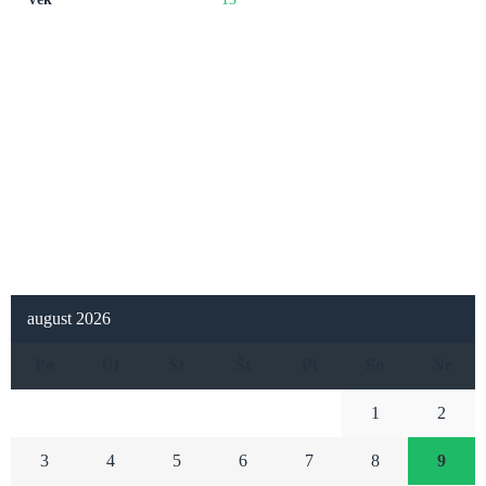
august 2026
Po
Ut
St
Št
Pi
So
Ne
1
2
3
4
5
6
7
8
9