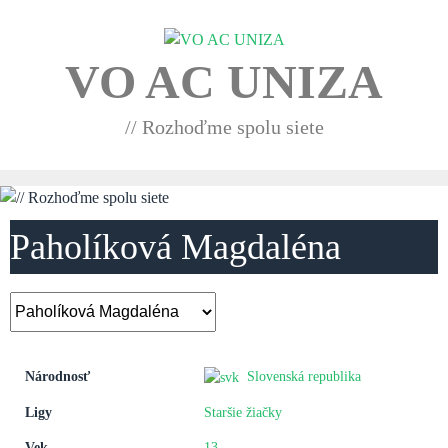
Skip
to
content
VO AC UNIZA
// Rozhoďme spolu siete
Paholíková Magdaléna
Národnosť
Slovenská republika
Ligy
Staršie žiačky
Vek
13