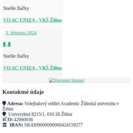
Staršie žiačky
VO AC UNIZA - VKŠ Žilina
3. februára 2024
1
-
3
Staršie žiačky
VO AC UNIZA - VKŠ Žilina
Kontaktné údaje
Adresa:
Volejbalový oddiel Academic Žilinská univerzita v
Žiline
Univerzitná 8215/1, 010 26 Žilina
IČO:
42060036
IBAN:
SK4309000000000424159277