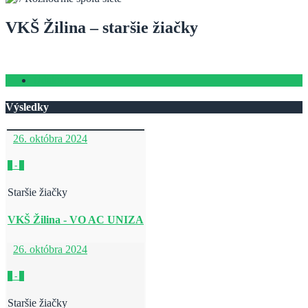
VKŠ Žilina – staršie žiačky
Udalosti
Výsledky
26. októbra 2024
0
-
3
Staršie žiačky
VKŠ Žilina - VO AC UNIZA
26. októbra 2024
3
-
2
Staršie žiačky