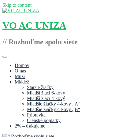
Skip to content
VO AC UNIZA
// Rozhoďme spolu siete
Domov
O nás
Muži
Mládež
Staršie žiačky
Mladší žiaci 6-kový
Mladší žiaci 4-kový
Mladšie žiačky 4-kovy ,,A“
Mladšie žiačky 4-kovy ,,B“
Prípravka
Členské poplatky
2% – ďakujeme