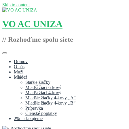
Skip to content
VO AC UNIZA
// Rozhoďme spolu siete
Domov
O nás
Muži
Mládež
Staršie žiačky
Mladší žiaci 6-kový
Mladší žiaci 4-kový
Mladšie žiačky 4-kovy ,,A“
Mladšie žiačky 4-kovy ,,B“
Prípravka
Členské poplatky
2% – ďakujeme