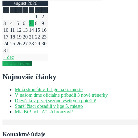
august 2026
Po
Ut
St
Št
Pi
So
Ne
1
2
3
4
5
6
7
8
9
10
11
12
13
14
15
16
17
18
19
20
21
22
23
24
25
26
27
28
29
30
31
« dec
View all events
Najnovšie články
Muži skončili v 1. lige na 6. mieste
V našom tíme oficiálne pribudli 3 nové trénerky
Dievčatá v prvej sezóne všetkých potešili!
Starší žiaci obsadili v lige 5. miesto
Mladší žiaci „A“ sú bronzoví!
Kontaktné údaje