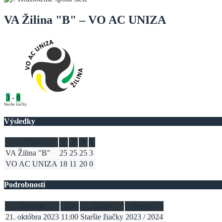
VA Žilina "B" – VO AC UNIZA
3
-
0
Staršie žiačky
Výsledky
Tím
1
2
3
T
VA Žilina "B"
25
25
25
3
VO AC UNIZA
18
11
20
0
Podrobnosti
Dátum
Čas
Liga
Sezóna
21. októbra 2023
11:00
Staršie žiačky
2023 / 2024