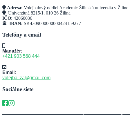
Adresa:
Volejbalový oddiel Academic Žilinská univerzita v Žiline
Univerzitná 8215/1, 010 26 Žilina
IČO:
42060036
IBAN:
SK4309000000000424159277
Telefóny a email
Manažér:
+421 903 568 444
Email:
volejbal.za@gmail.com
Sociálne siete
Copyright © Volejbalový oddiel Academic Žilinská univerzita v Žilin