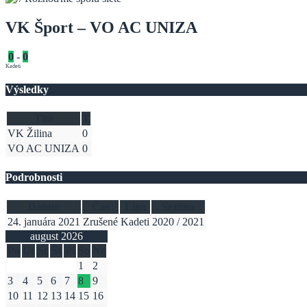
VK Šport – VO AC UNIZA
0
-
0
Kadeti
Výsledky
Tím
T
VK Žilina
0
VO AC UNIZA
0
Podrobnosti
Dátum
Čas
Liga
Sezóna
24. januára 2021
Zrušené
Kadeti
2020 / 2021
august 2026
Po
Ut
St
Št
Pi
So
Ne
1
2
3
4
5
6
7
8
9
10
11
12
13
14
15
16