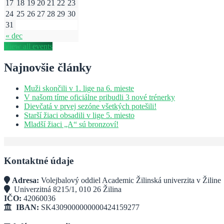
17
18
19
20
21
22
23
24
25
26
27
28
29
30
31
« dec
View all events
Najnovšie články
Muži skončili v 1. lige na 6. mieste
V našom tíme oficiálne pribudli 3 nové trénerky
Dievčatá v prvej sezóne všetkých potešili!
Starší žiaci obsadili v lige 5. miesto
Mladší žiaci „A“ sú bronzoví!
Kontaktné údaje
Adresa:
Volejbalový oddiel Academic Žilinská univerzita v Žiline
Univerzitná 8215/1, 010 26 Žilina
IČO:
42060036
IBAN:
SK4309000000000424159277