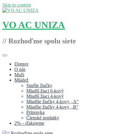
Skip to content
VO AC UNIZA
// Rozhoďme spolu siete
Domov
O nás
Muži
Mládež
Staršie žiačky
Mladší žiaci 6-kový
Mladší žiaci 4-kový
Mladšie žiačky 4-kovy ,,A“
Mladšie žiačky 4-kovy ,,B“
Prípravka
Členské poplatky
2% – ďakujeme