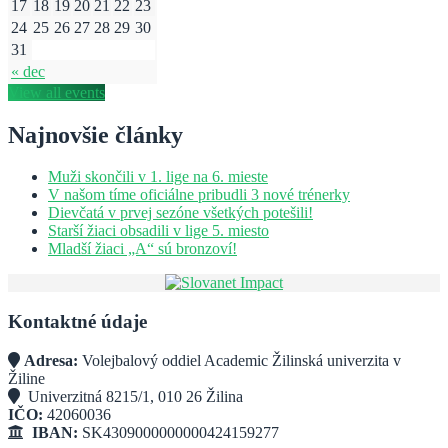
17
18
19
20
21
22
23
24
25
26
27
28
29
30
31
« dec
View all events
Najnovšie články
Muži skončili v 1. lige na 6. mieste
V našom tíme oficiálne pribudli 3 nové trénerky
Dievčatá v prvej sezóne všetkých potešili!
Starší žiaci obsadili v lige 5. miesto
Mladší žiaci „A“ sú bronzoví!
Kontaktné údaje
Adresa:
Volejbalový oddiel Academic Žilinská univerzita v
Žiline
Univerzitná 8215/1, 010 26 Žilina
IČO:
42060036
IBAN:
SK4309000000000424159277