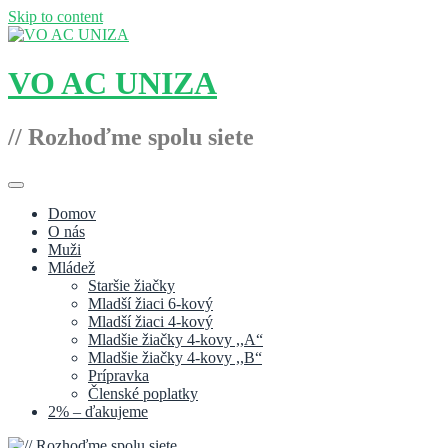
Skip to content
VO AC UNIZA
// Rozhoďme spolu siete
Domov
O nás
Muži
Mládež
Staršie žiačky
Mladší žiaci 6-kový
Mladší žiaci 4-kový
Mladšie žiačky 4-kovy ,,A“
Mladšie žiačky 4-kovy ,,B“
Prípravka
Členské poplatky
2% – ďakujeme