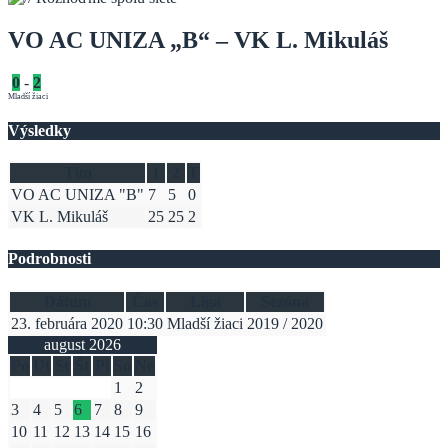
VO AC UNIZA „B“ – VK L. Mikuláš
0
-
2
Mladší žiaci
Výsledky
Tím
1
2
T
VO AC UNIZA "B"
7
5
0
VK L. Mikuláš
25
25
2
Podrobnosti
Dátum
Čas
Liga
Sezóna
23. februára 2020
10:30
Mladší žiaci
2019 / 2020
august 2026
Po
Ut
St
Št
Pi
So
Ne
1
2
3
4
5
6
7
8
9
10
11
12
13
14
15
16