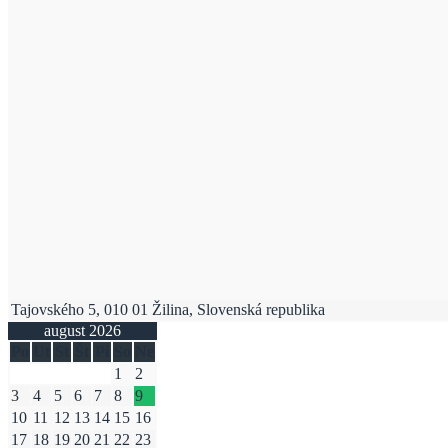
Tajovského 5, 010 01 Žilina, Slovenská republika
august 2026
Po
Ut
St
Št
Pi
So
Ne
1
2
3
4
5
6
7
8
9
10
11
12
13
14
15
16
17
18
19
20
21
22
23