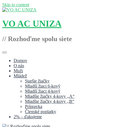
Skip to content
VO AC UNIZA
// Rozhoďme spolu siete
Domov
O nás
Muži
Mládež
Staršie žiačky
Mladší žiaci 6-kový
Mladší žiaci 4-kový
Mladšie žiačky 4-kovy ,,A“
Mladšie žiačky 4-kovy ,,B“
Prípravka
Členské poplatky
2% – ďakujeme