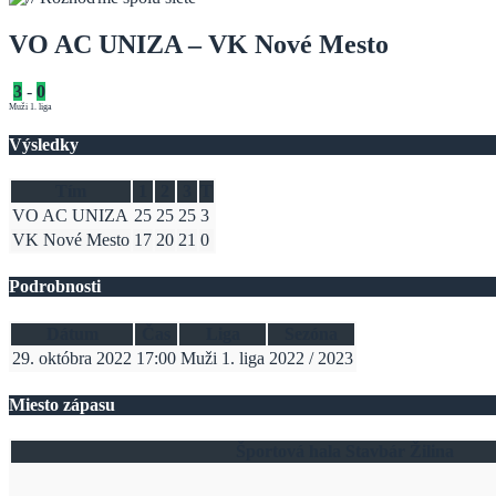
VO AC UNIZA – VK Nové Mesto
3
-
0
Muži 1. liga
Výsledky
Tím
1
2
3
T
VO AC UNIZA
25
25
25
3
VK Nové Mesto
17
20
21
0
Podrobnosti
Dátum
Čas
Liga
Sezóna
29. októbra 2022
17:00
Muži 1. liga
2022 / 2023
Miesto zápasu
Športová hala Stavbár Žilina