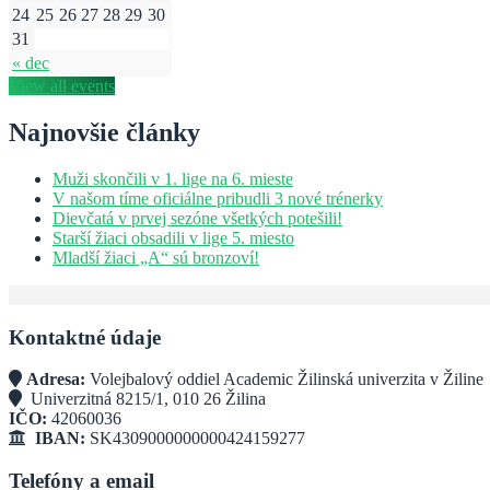
24
25
26
27
28
29
30
31
« dec
View all events
Najnovšie články
Muži skončili v 1. lige na 6. mieste
V našom tíme oficiálne pribudli 3 nové trénerky
Dievčatá v prvej sezóne všetkých potešili!
Starší žiaci obsadili v lige 5. miesto
Mladší žiaci „A“ sú bronzoví!
Kontaktné údaje
Adresa:
Volejbalový oddiel Academic Žilinská univerzita v Žiline
Univerzitná 8215/1, 010 26 Žilina
IČO:
42060036
IBAN:
SK4309000000000424159277
Telefóny a email