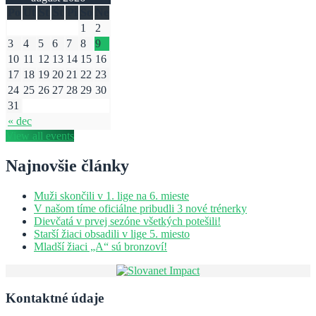
Po
Ut
St
Št
Pi
So
Ne
1
2
3
4
5
6
7
8
9
10
11
12
13
14
15
16
17
18
19
20
21
22
23
24
25
26
27
28
29
30
31
« dec
View all events
Najnovšie články
Muži skončili v 1. lige na 6. mieste
V našom tíme oficiálne pribudli 3 nové trénerky
Dievčatá v prvej sezóne všetkých potešili!
Starší žiaci obsadili v lige 5. miesto
Mladší žiaci „A“ sú bronzoví!
Kontaktné údaje