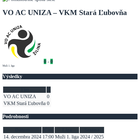
VO AC UNIZA – VKM Stará Ľubovňa
0
-
0
Muži 1. liga
Výsledky
Tím
T
VO AC UNIZA
0
VKM Stará Ľubovňa
0
Podrobnosti
Dátum
Čas
Liga
Sezóna
14. decembra 2024
17:00
Muži 1. liga
2024 / 2025