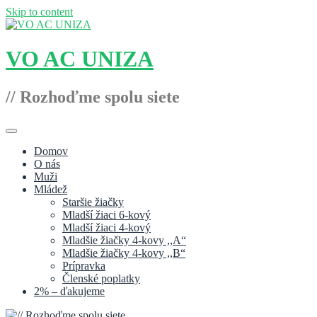
Skip to content
VO AC UNIZA
// Rozhoďme spolu siete
Domov
O nás
Muži
Mládež
Staršie žiačky
Mladší žiaci 6-kový
Mladší žiaci 4-kový
Mladšie žiačky 4-kovy ,,A“
Mladšie žiačky 4-kovy ,,B“
Prípravka
Členské poplatky
2% – ďakujeme