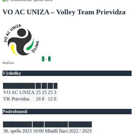
VO AC UNIZA – Volley Team Prievidza
3
-
0
Mladší žiaci
Výsledky
Tím
1
2
3
T
VO AC UNIZA
25
25
25
3
VK Prievidza
16
8
12
0
Podrobnosti
Dátum
Čas
Liga
Sezóna
30. apríla 2023
10:00
Mladší žiaci
2022 / 2023