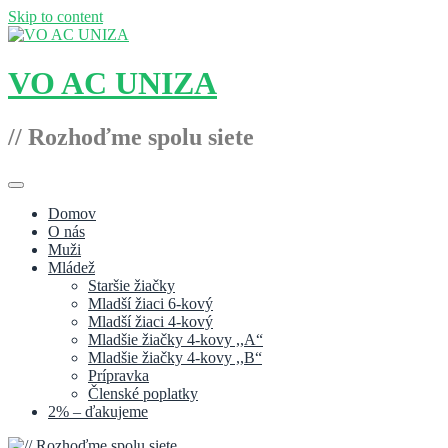
Skip to content
VO AC UNIZA
// Rozhoďme spolu siete
Domov
O nás
Muži
Mládež
Staršie žiačky
Mladší žiaci 6-kový
Mladší žiaci 4-kový
Mladšie žiačky 4-kovy ,,A“
Mladšie žiačky 4-kovy ,,B“
Prípravka
Členské poplatky
2% – ďakujeme