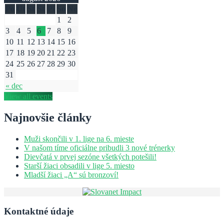
Po
Ut
St
Št
Pi
So
Ne
1
2
3
4
5
6
7
8
9
10
11
12
13
14
15
16
17
18
19
20
21
22
23
24
25
26
27
28
29
30
31
« dec
View all events
Najnovšie články
Muži skončili v 1. lige na 6. mieste
V našom tíme oficiálne pribudli 3 nové trénerky
Dievčatá v prvej sezóne všetkých potešili!
Starší žiaci obsadili v lige 5. miesto
Mladší žiaci „A“ sú bronzoví!
Kontaktné údaje