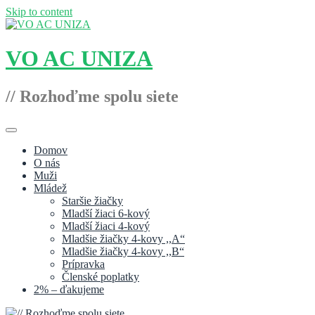
Skip to content
VO AC UNIZA
// Rozhoďme spolu siete
Domov
O nás
Muži
Mládež
Staršie žiačky
Mladší žiaci 6-kový
Mladší žiaci 4-kový
Mladšie žiačky 4-kovy ,,A“
Mladšie žiačky 4-kovy ,,B“
Prípravka
Členské poplatky
2% – ďakujeme