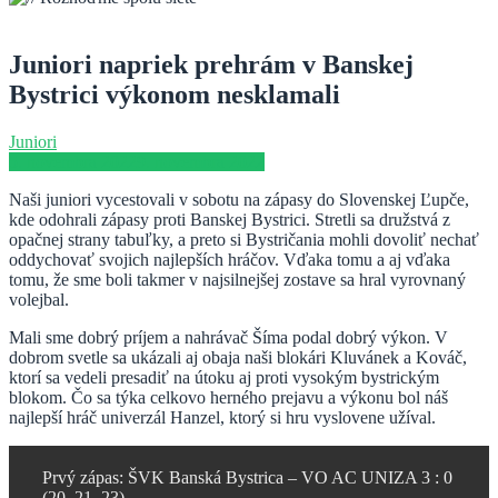
Juniori napriek prehrám v Banskej
Bystrici výkonom nesklamali
Juniori
5. novembra 2022
9. novembra 2022
Naši juniori vycestovali v sobotu na zápasy do Slovenskej Ľupče,
kde odohrali zápasy proti Banskej Bystrici. Stretli sa družstvá z
opačnej strany tabuľky, a preto si Bystričania mohli dovoliť nechať
oddychovať svojich najlepších hráčov. Vďaka tomu a aj vďaka
tomu, že sme boli takmer v najsilnejšej zostave sa hral vyrovnaný
volejbal.
Mali sme dobrý príjem a nahrávač Šíma podal dobrý výkon. V
dobrom svetle sa ukázali aj obaja naši blokári Kluvánek a Kováč,
ktorí sa vedeli presadiť na útoku aj proti vysokým bystrickým
blokom. Čo sa týka celkovo herného prejavu a výkonu bol náš
najlepší hráč univerzál Hanzel, ktorý si hru vyslovene užíval.
Prvý zápas: ŠVK Banská Bystrica – VO AC UNIZA 3 : 0
(20, 21, 23)