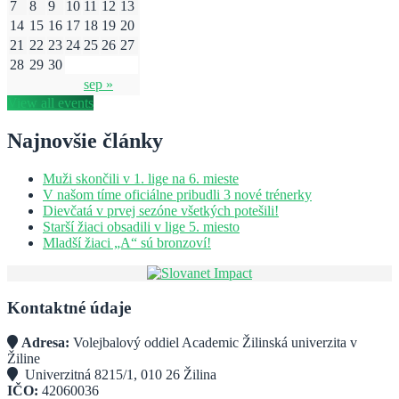
7
8
9
10
11
12
13
14
15
16
17
18
19
20
21
22
23
24
25
26
27
28
29
30
sep »
View all events
Najnovšie články
Muži skončili v 1. lige na 6. mieste
V našom tíme oficiálne pribudli 3 nové trénerky
Dievčatá v prvej sezóne všetkých potešili!
Starší žiaci obsadili v lige 5. miesto
Mladší žiaci „A“ sú bronzoví!
Kontaktné údaje
Adresa:
Volejbalový oddiel Academic Žilinská univerzita v
Žiline
Univerzitná 8215/1, 010 26 Žilina
IČO:
42060036