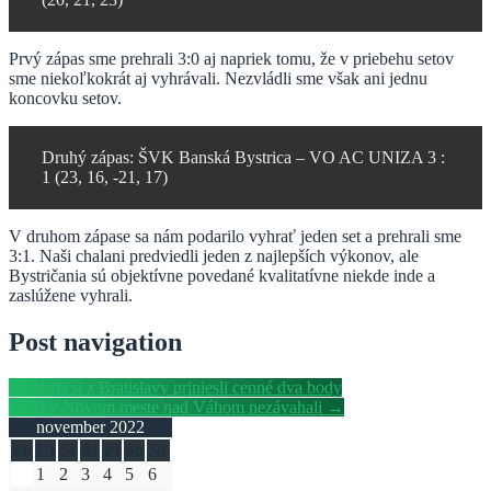
Prvý zápas sme prehrali 3:0 aj napriek tomu, že v priebehu setov
sme niekoľkokrát aj vyhrávali. Nezvládli sme však ani jednu
koncovku setov.
Druhý zápas: ŠVK Banská Bystrica – VO AC UNIZA 3 :
1 (23, 16, -21, 17)
V druhom zápase sa nám podarilo vyhrať jeden set a prehrali sme
3:1. Naši chalani predviedli jeden z najlepších výkonov, ale
Bystričania sú objektívne povedané kvalitatívne niekde inde a
zaslúžene vyhrali.
Post navigation
←
Muži si z Bratislavy priniesli cenné dva body
Muži v Novom meste nad Váhom nezávahali
→
november 2022
Po
Ut
St
Št
Pi
So
Ne
1
2
3
4
5
6