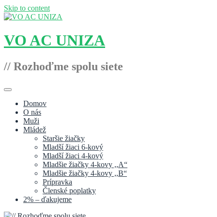
Skip to content
VO AC UNIZA
// Rozhoďme spolu siete
Domov
O nás
Muži
Mládež
Staršie žiačky
Mladší žiaci 6-kový
Mladší žiaci 4-kový
Mladšie žiačky 4-kovy ,,A“
Mladšie žiačky 4-kovy ,,B“
Prípravka
Členské poplatky
2% – ďakujeme