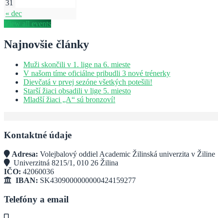
31
« dec
View all events
Najnovšie články
Muži skončili v 1. lige na 6. mieste
V našom tíme oficiálne pribudli 3 nové trénerky
Dievčatá v prvej sezóne všetkých potešili!
Starší žiaci obsadili v lige 5. miesto
Mladší žiaci „A“ sú bronzoví!
Kontaktné údaje
Adresa:
Volejbalový oddiel Academic Žilinská univerzita v Žiline
Univerzitná 8215/1, 010 26 Žilina
IČO:
42060036
IBAN:
SK4309000000000424159277
Telefóny a email