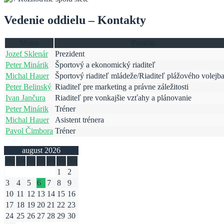
Vedenie oddielu – Kontakty
Meno
Pozícia
Jozef Sklenár
Prezident
Peter Minárik
Športový a ekonomický riaditeľ
Michal Hauer
Športový riaditeľ mládeže
/
Riaditeľ plážového volejba
Peter Belinský
Riaditeľ pre marketing a právne záležitosti
Ivan Jančura
Riaditeľ pre vonkajšie vzťahy a plánovanie
Peter Minárik
Tréner
Michal Hauer
Asistent trénera
Pavol Čimbora
Tréner
august 2026
Po
Ut
St
Št
Pi
So
Ne
1
2
3
4
5
6
7
8
9
10
11
12
13
14
15
16
17
18
19
20
21
22
23
24
25
26
27
28
29
30