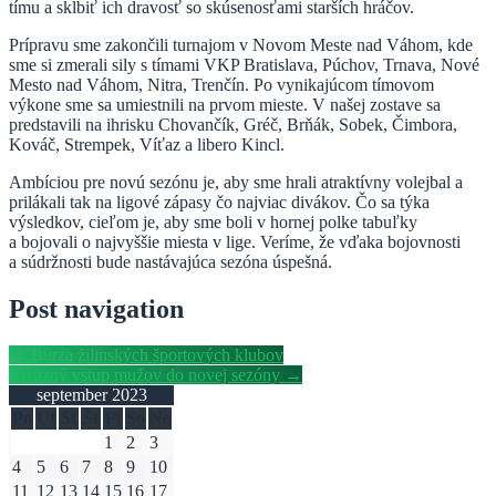
tímu a skĺbiť ich dravosť so skúsenosťami starších hráčov.
Prípravu sme zakončili turnajom v Novom Meste nad Váhom, kde
sme si zmerali sily s tímami VKP Bratislava, Púchov, Trnava, Nové
Mesto nad Váhom, Nitra, Trenčín. Po vynikajúcom tímovom
výkone sme sa umiestnili na prvom mieste. V našej zostave sa
predstavili na ihrisku Chovančík, Gréč, Brňák, Sobek, Čimbora,
Kováč, Strempek, Víťaz a libero Kincl.
Ambíciou pre novú sezónu je, aby sme hrali atraktívny volejbal a
prilákali tak na ligové zápasy čo najviac divákov. Čo sa týka
výsledkov, cieľom je, aby sme boli v hornej polke tabuľky
a bojovali o najvyššie miesta v lige. Veríme, že vďaka bojovnosti
a súdržnosti bude nastávajúca sezóna úspešná.
Post navigation
←
Burza žilinských športových klubov
Víťazný vstup mužov do novej sezóny
→
september 2023
Po
Ut
St
Št
Pi
So
Ne
1
2
3
4
5
6
7
8
9
10
11
12
13
14
15
16
17