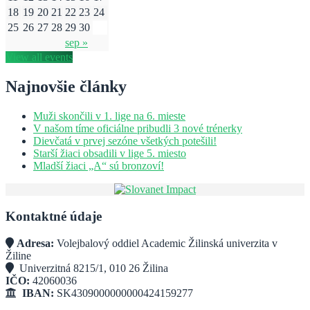
18
19
20
21
22
23
24
25
26
27
28
29
30
sep »
View all events
Najnovšie články
Muži skončili v 1. lige na 6. mieste
V našom tíme oficiálne pribudli 3 nové trénerky
Dievčatá v prvej sezóne všetkých potešili!
Starší žiaci obsadili v lige 5. miesto
Mladší žiaci „A“ sú bronzoví!
Kontaktné údaje
Adresa:
Volejbalový oddiel Academic Žilinská univerzita v
Žiline
Univerzitná 8215/1, 010 26 Žilina
IČO:
42060036
IBAN:
SK4309000000000424159277