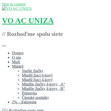
Skip to content
VO AC UNIZA
// Rozhoďme spolu siete
Domov
O nás
Muži
Mládež
Staršie žiačky
Mladší žiaci 6-kový
Mladší žiaci 4-kový
Mladšie žiačky 4-kovy ,,A“
Mladšie žiačky 4-kovy ,,B“
Prípravka
Členské poplatky
2% – ďakujeme