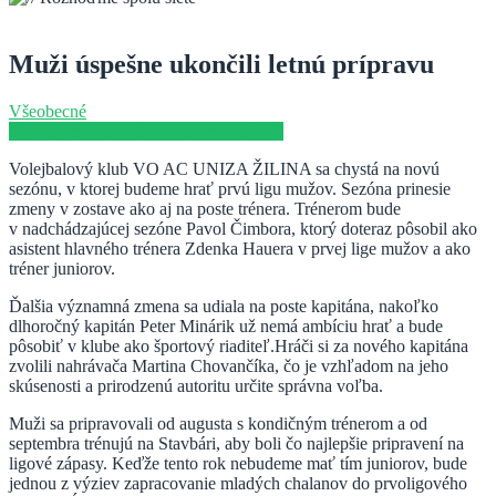
Muži úspešne ukončili letnú prípravu
Všeobecné
16. septembra 2023
22. septembra 2023
Volejbalový klub VO AC UNIZA ŽILINA sa chystá na novú
sezónu, v ktorej budeme hrať prvú ligu mužov. Sezóna prinesie
zmeny v zostave ako aj na poste trénera. Trénerom bude
v nadchádzajúcej sezóne Pavol Čimbora, ktorý doteraz pôsobil ako
asistent hlavného trénera Zdenka Hauera v prvej lige mužov a ako
tréner juniorov.
Ďalšia významná zmena sa udiala na poste kapitána, nakoľko
dlhoročný kapitán Peter Minárik už nemá ambíciu hrať a bude
pôsobiť v klube ako športový riaditeľ.Hráči si za nového kapitána
zvolili nahrávača Martina Chovančíka, čo je vzhľadom na jeho
skúsenosti a prirodzenú autoritu určite správna voľba.
Muži sa pripravovali od augusta s kondičným trénerom a od
septembra trénujú na Stavbári, aby boli čo najlepšie pripravení na
ligové zápasy. Keďže tento rok nebudeme mať tím juniorov, bude
jednou z výziev zapracovanie mladých chalanov do prvoligového