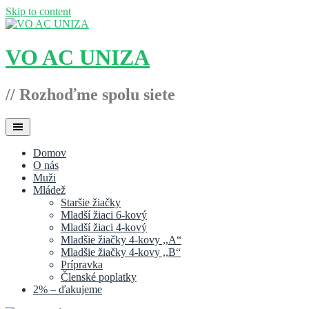
Skip to content
VO AC UNIZA
// Rozhoďme spolu siete
Domov
O nás
Muži
Mládež
Staršie žiačky
Mladší žiaci 6-kový
Mladší žiaci 4-kový
Mladšie žiačky 4-kovy ,,A“
Mladšie žiačky 4-kovy ,,B“
Prípravka
Členské poplatky
2% – ďakujeme