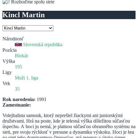
Kincl Martin
Národnosť
Slovenská republika
Pozícia
Blokár
Výška
195
Ligy
Muži 1. liga
Vek
35
Rok narodenia:
1991
Zamestnanie:
Volejbalista samouk, ktorý neprešiel žiackymi ani juniorskými
družstvami. Hrá na poste, kde je telesná výška dôležitou súčasťou
úspechu. A hoci ju nemá, je platnou súčasťou obranného systému na
sieti, pre svoju rýchlosť v presune a dynamiku výskoku. Hoci je hra
na sieti jeho dominantnou činnosťou, má rezervy v útoku (smer