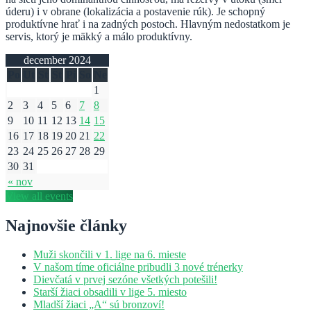
úderu) i v obrane (lokalizácia a postavenie rúk). Je schopný
produktívne hrať i na zadných postoch. Hlavným nedostatkom je
servis, ktorý je mäkký a málo produktívny.
december 2024
Po
Ut
St
Št
Pi
So
Ne
1
2
3
4
5
6
7
8
9
10
11
12
13
14
15
16
17
18
19
20
21
22
23
24
25
26
27
28
29
30
31
« nov
View all events
Najnovšie články
Muži skončili v 1. lige na 6. mieste
V našom tíme oficiálne pribudli 3 nové trénerky
Dievčatá v prvej sezóne všetkých potešili!
Starší žiaci obsadili v lige 5. miesto
Mladší žiaci „A“ sú bronzoví!